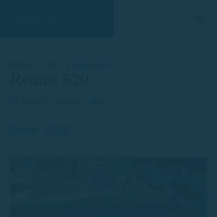
Home
Barco
Remus 620
Remus 620
Palamós (Costa Brava)
8
Desde 210 €