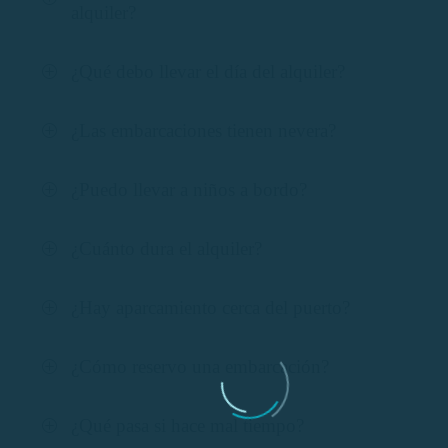
alquiler?
¿Qué debo llevar el día del alquiler?
¿Las embarcaciones tienen nevera?
¿Puedo llevar a niños a bordo?
¿Cuánto dura el alquiler?
¿Hay aparcamiento cerca del puerto?
¿Cómo reservo una embarcación?
¿Qué pasa si hace mal tiempo?