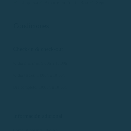
Limpieza
Amarre en Puerto Base
Seguro
Condiciones
Check-in & check-out
½ día mañanas: 9:00h a 13:00h
½ día tardes: 14:00h a 18:00h
Día completo: 10:00h a 18:00h
Información adicional
Combustible incluido: No