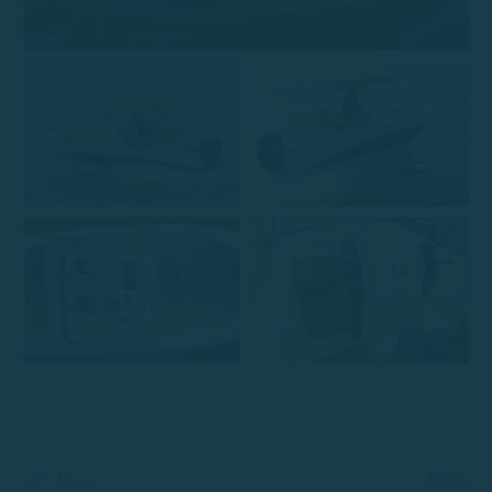
Remus
Marca
: