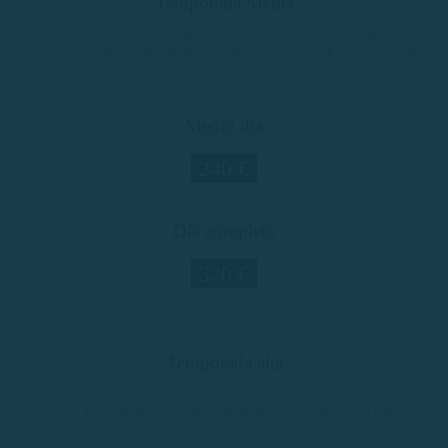
Temporada Media
6, 7, 13 y 14 de junio / 4 de julio al 17 de julio / 24 de agosto al
11 de septiembre / 19, 20, 26 y 27 de septiembre / Fines de semana
de octubre
Medio día
240 €
Día completo
320 €
Temporada alta
20/21/22/23/24/27 y 28 de junio / 11 y 12 de julio / Del 18 de
julio al 23 de agosto / 29 y 30 de agosto / 5, 6, 12 y 13 de
septiembre