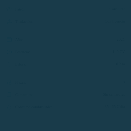
Consultar
Patrón
:
Con licencia
Titulación
:
2021
Año
:
140 CV
Potencia
:
6.2 m
Eslora
:
8
Plazas
:
Sin camarotes
Camarotes
:
35 - 65 €/dia
Consumo combustible
: