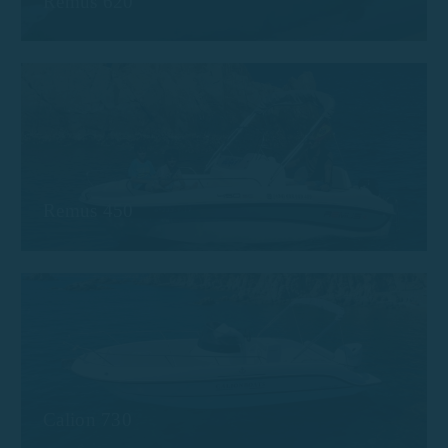
Remus 620
Remus 450
Calion 730