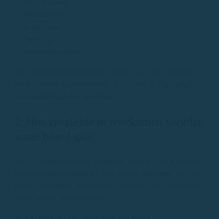
✅ Misselijkheid
✅ Duizeligheid
✅ Koud zweet
✅ Onvast gevoel
✅ Evenwichtsverlies
Dit fenomeen treft sommige mensen meer dan anderen,
maar iedereen kan het ervaren als ze zich in
ongunstige
zeilomstandigheden bevinden.
2. Hoe zeeziekte te voorkomen voordat
u aan boord gaat
Als u vatbaar bent
voor zeeziekte
, is het het beste om dit
te
voorkomen voordat de symptomen optreden
. Hier zijn
enkele strategieën om u voor te bereiden op uw nautische
avontuur aan de Costa Brava.
🔹
2.1. Kies uw eten goed voor het zeilen