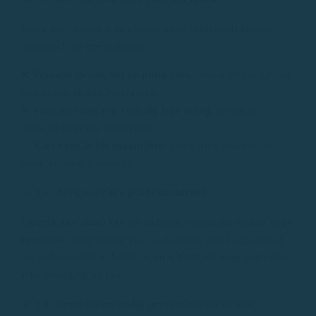
Wat u eet voordat u aan boord gaat, beïnvloedt hoe uw
maag zich op zee gedraagt.
❌
Vermijd zwaar, vet en pittig eten
, omdat dit het gevoel
van ongemak kan verergeren.
❌
Vaar niet met een volledig lege maag
, omdat dit
misselijkheid kan verergeren.
✅
Kies voor lichte maaltijden
, zoals fruit, crackers of
toast, voordat u vertrekt.
🔹
2.2. Zorg voor een goede nachtrust
Gebrek aan slaap
kan uw lichaam vatbaarder maken
voor
zeeziekte
. Zorg ervoor dat u voldoende rust krijgt, zodat
uw zenuwstelsel in balans is en u beter om kunt gaan met
elke beweging op zee.
🔹
2.3. Neem indien nodig preventieve medicatie