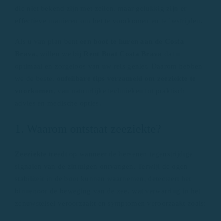
die niet bekend zijn met zeilen, maar gelukkig zijn er
effectieve manieren om het te voorkomen en te bestrijden.
Als u van plan bent
een boot te huren aan de Costa
Brava,
willen we bij
Rent Boat Costa Brava
dat u
optimaal en zorgeloos van uw reis geniet. Daarom hebben
we de beste,
onfeilbare tips verzameld om zeeziekte te
voorkomen
, van natuurlijke technieken tot praktisch
advies en medische opties.
1. Waarom ontstaat zeeziekte?
Zeeziekte
treedt op wanneer de hersenen tegenstrijdige
signalen van de zintuigen ontvangen. Terwijl de ogen
stabiliteit in de boot kunnen waarnemen, detecteert het
binnenoor de beweging van de zee, wat verwarring in het
zenuwstelsel veroorzaakt en symptomen veroorzaakt zoals: