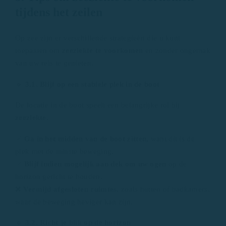
tijdens het zeilen
Op zee zijn er verschillende strategieën die u kunt
toepassen om
zeeziekte te voorkomen
en zonder ongemak
van uw reis te genieten.
🔹
3.1. Blijf op een stabiele plek in de boot
De locatie in de boot speelt een belangrijke rol bij
zeeziekte
.
✅
Ga in het midden van de boot zitten,
want dit is de
plek met de minste beweging.
✅
Blijf indien mogelijk aan dek om uw ogen
op de
horizon gericht te houden.
❌
Vermijd afgesloten ruimtes
, zoals hutten of badkamers,
waar de beweging heviger kan zijn.
🔹
3.2. Richt je blik op de horizon