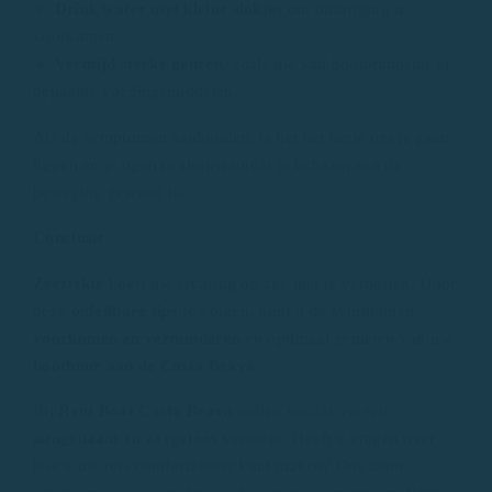
🔹
Drink water met kleine slokjes
om uitdroging te
voorkomen.
🔹
Vermijd sterke geuren
, zoals die van bootbrandstof of
bepaalde voedingsmiddelen.
Als de symptomen aanhouden, is het het beste om te gaan
liggen en je ogen te sluiten totdat je lichaam aan de
beweging gewend is.
Conclusie
Zeeziekte
hoeft uw ervaring op zee niet te verpesten. Door
deze
onfeilbare tips
te volgen, kunt u de symptomen
voorkomen en verminderen
en optimaal genieten van uw
boothuur aan de Costa Brava.
Bij
Rent Boat Costa Brava
willen we dat uw reis
aangenaam en zorgeloos
verloopt. Heeft u vragen over
hoe u uw reis comfortabeler kunt maken? Ons team