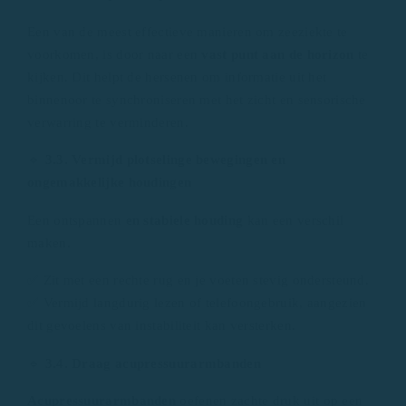
Een van de meest effectieve manieren om zeeziekte te
voorkomen, is door naar een
vast punt aan de horizon
te
kijken. Dit helpt de hersenen om informatie uit het
binnenoor te synchroniseren met het zicht en sensorische
verwarring te verminderen.
🔹
3.3. Vermijd plotselinge bewegingen en
ongemakkelijke houdingen
Een ontspannen
en stabiele houding
kan een verschil
maken.
✅ Zit met een rechte rug en je voeten stevig ondersteund.
✅ Vermijd langdurig lezen of telefoongebruik, aangezien
dit gevoelens van instabiliteit kan versterken.
🔹
3.4. Draag acupressuurarmbanden
Acupressuurarmbanden
oefenen zachte druk uit op een