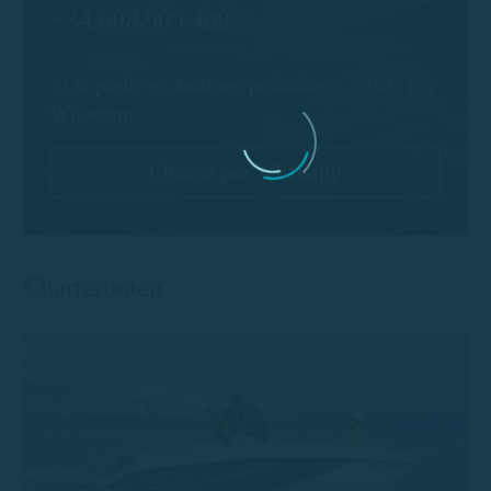
+34.608.909.409
Si lo prefieres, también podemos ayudarte por
Whastapp:
Chatear por Whatsapp
Charterboten