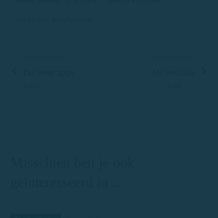
zeeziekte voorkomen
Vorig bericht
Volgende item
De beste apps
De evolutie
voor
van het
watersporters:
nautisch
van weer tot
toerisme aan de
veiligheid
Costa Brava:
van traditionele
visserij naar
Misschien ben je ook
luxe op zee
geïnteresseerd in ...