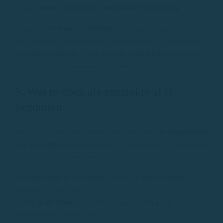
🔹
4.2. Munt en citroen: Verfrissende verlichting
De geur van
munt
en
citroen
kan misselijkheid
verminderen. Het kan helpen om een ​​zakdoek gedrenkt in
essentiële muntolie of een schijfje citroen bij je te hebben
om in te ademen wanneer je je zeeziek voelt.
5. Wat te doen als zeeziekte al is
begonnen
Als je, ondanks alle voorzorgsmaatregelen, de
symptomen
van zeeziekte
begint te merken, volg dan deze stappen om
ongemak te minimaliseren:
🔹
Adem diep
in en ontspan. Stress en angst kunnen
zeeziekte verergeren.
🔹
Ga in de frisse
lucht zitten en ga in een goed
geventileerde ruimte zitten.