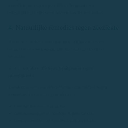
specifiek punt op de pols (P6 of Neiguan), wat
misselijkheid helpt verminderen zonder medicatie.
4. Natuurlijke remedies tegen zeeziekte
Als je de voorkeur geeft aan
natuurlijke
opties om
reisziekte te
voorkomen
, zijn hier enkele effectieve
remedies:
🔹
4.1. Gember: De beste bondgenoot tegen
misselijkheid
Gember
is een zeer effectief natuurlijk middel
tegen
zeeziekte
. Je kunt het gebruiken in:
✔ Gemberthee voor het zeilen.
✔ Gembersnoepjes of -koekjes tijdens de reis.
✔ Gembercapsules uit natuurvoedingswinkels.