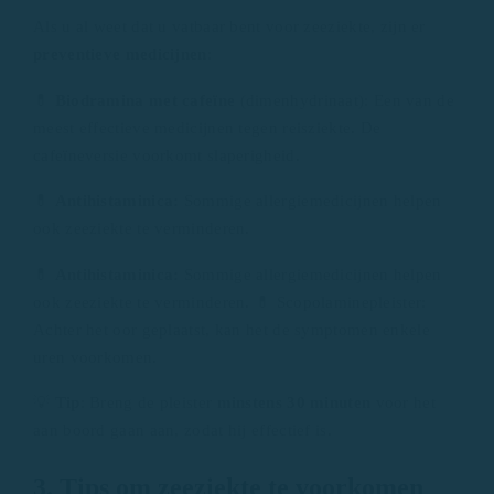
Als u al weet dat u vatbaar bent voor zeeziekte, zijn er
preventieve medicijnen
:
💊
Biodramina met cafeïne
(dimenhydrinaat): Een van de
meest effectieve medicijnen tegen reisziekte. De
cafeïneversie voorkomt slaperigheid.
💊
Antihistaminica:
Sommige allergiemedicijnen helpen
ook zeeziekte te verminderen.
💊
Antihistaminica:
Sommige allergiemedicijnen helpen
ook zeeziekte te verminderen. 💊 Scopolaminepleister:
Achter het oor geplaatst, kan het de symptomen enkele
uren voorkomen.
💡
Tip
: Breng de pleister
minstens 30 minuten
voor het
aan boord gaan aan, zodat hij effectief is.
3. Tips om zeeziekte te voorkomen