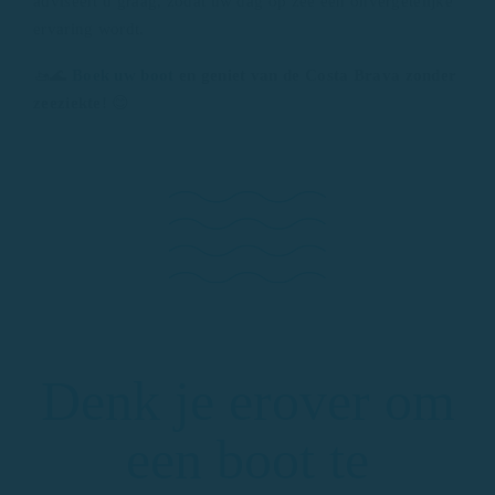
adviseert u graag, zodat uw dag op zee een onvergetelijke
ervaring wordt.
🚤🌊
Boek uw boot
en geniet van de Costa Brava zonder
zeeziekte!
😊
Denk je erover om
een boot te