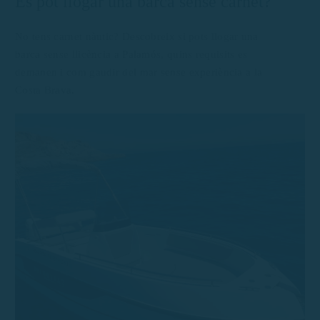
Es pot llogar una barca sense carnet?
No tens carnet nàutic? Descobreix si pots llogar una
barca sense llicència a Palamós, quins requisits es
demanen i com gaudir del mar sense experiència a la
Costa Brava.