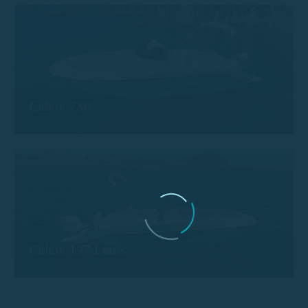
Calion 730
Calion 197 Leros