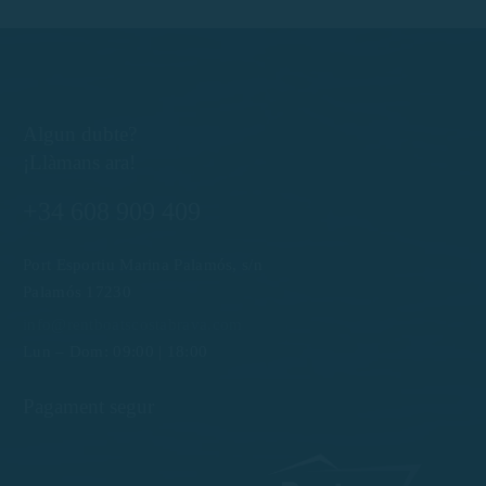
Algun dubte?
¡Llàmans ara!
+34 608 909 409
Port Esportiu Marina Palamós, s/n
Palamós 17230
info@rentboatscostabrava.com
Lun – Dom: 09:00 | 18:00
Pagament segur