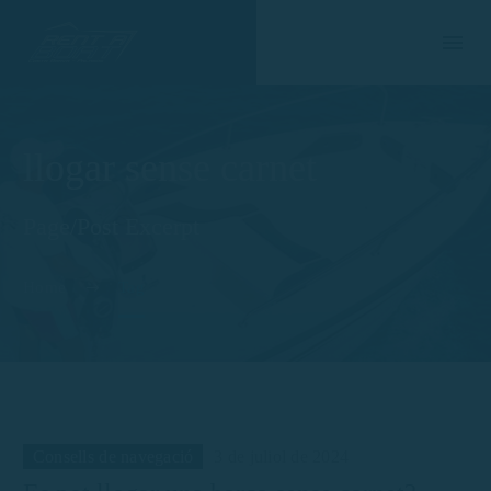
llogar sense carnet
Page/Post Excerpt
Home
Tag
Consells de navegació
3 de juliol de 2024