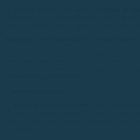
El procés de reserva en la nostra web de
lloguer de bar
tipus de vaixell que desitgen llogar, les dates de llogue
preus competitius i diverses opcions de lloguer, des de m
Consells per a una experiència de navegació segura
Per a garantir una experiència segura i agradable, recom
barco sense carnet
. Sempre utilitzi una armilla salvavi
eviti el consum d’alcohol mentre navega. A més, és impo
respectar les regulacions locals.
Explora noves aventures
El
lloguer de barcos sense carnet
és una excel·lent man
d’una manera segura i accessible. Ja sigui que estigui bu
unes vacances úniques,
navegar sense carnet
ofereix un
inoblidables.