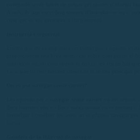
navegació sense haver de passar pel procés d’obtenir una 
A més, és una excel·lent manera d’introduir-se en el món 
cosa que es vol perseguir a llarg termini.
Instrucció i seguretat
Encara que no es requereix un carnet per a aquests vaixe
proporcionem una breu instrucció sobre com portar el bar
instrucció inclou com operar el motor, les regles bàsique
La seguretat dels nostres clients és la nostra principal pri
On es pot navegar sense carnet?
Les opcions per a
navegar sense carnet
varien segons la
llacs interiors són els llocs més comuns on es permet el
investigar i conèixer les àrees on es planeja navegar pe
locals.
Gaudeix de la llibertat de navegar