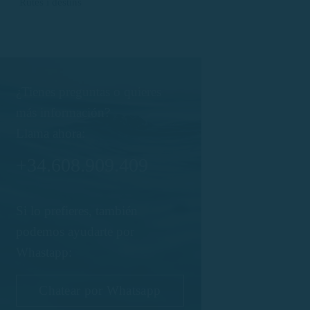
Rutes i destins
¿Tienes preguntas o quieres
más información?
Llama ahora:
+34.608.909.409
Si lo prefieres, también
podemos ayudarte por
Whastapp:
Chatear por Whatsapp