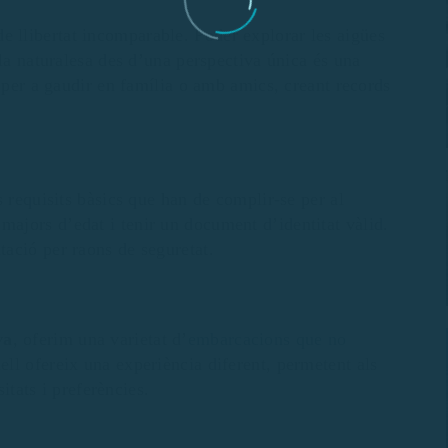
e llibertat incomparable. Poder explorar les aigües
 la naturalesa des d’una perspectiva única és una
a per a gaudir en família o amb amics, creant records
 requisits bàsics que han de complir-se per al
r majors d’edat i tenir un document d’identitat vàlid.
ació per raons de seguretat.
va
, oferim una varietat d’
embarcacions que no
ell ofereix una experiència diferent, permetent als
itats i preferències.