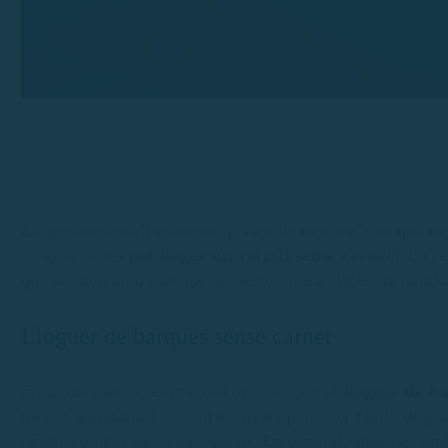
Llogar un vaixell és una experiència meravellosa que mo
sorgeix és:
es pot llogar un vaixell sense carnet?
La re
que somien amb navegar sense tenir una llicència nàutic
Lloguer de barques sense carnet
En molts països, existeixen opcions per al
lloguer de b
menor grandària i estan dissenyats per a ser fàcils de po
nàutica gaudir de la navegació. En general, aquestes em