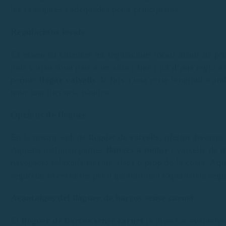
les fa segures i adequades per a principiants.
Regulacions locals
És essencial conèixer les regulacions locals abans de p
lleis varien d’un país a un altre i fins i tot d’una regió 
permet
llogar vaixells
de fins a una certa longitud o am
tenir una llicència nàutica.
Opcions de lloguer
En la nostra web de
lloguer de vaixells
, oferim diverses
Aquests inclouen petites
llanxes a motor
i vaixells de 
navegació relaxada en rius, llacs o prop de la costa. Aqu
seguretat necessàries per a garantir una experiència segu
Avantatges del lloguer de barcos sense carnet
El
lloguer de barcos sense carnet
té diversos avantatge