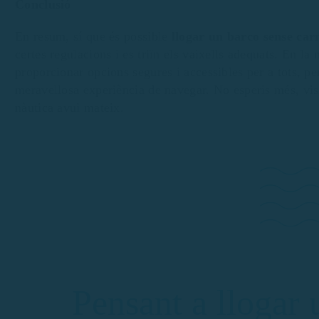
Conclusió
En resum, sí que és possible
llogar un barco sense car
certes regulacions i es triïn els vaixells adequats. En la
proporcionar opcions segures i accessibles per a tots, p
meravellosa experiència de navegar. No esperis més, visi
nàutica avui mateix.
Pensant a llogar