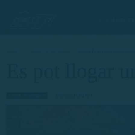
+34 608 909
Home
Consells de navegació
Es pot llogar una barca sens
Es pot llogar u
3 de juliol de 2024
Consells de navegació