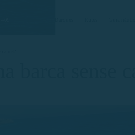
Barques
Rutes
Guia nàutic
 409
e carnet?
na barca sense c