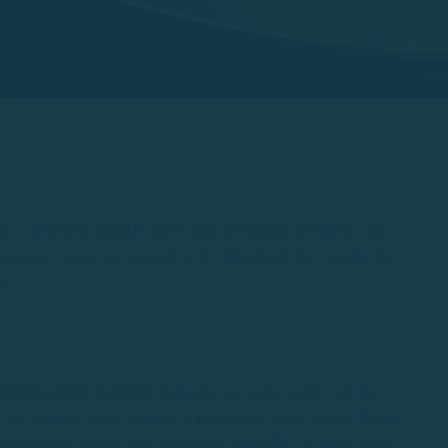
lts desitgen gaudir, però una pregunta freqüent que
sposta a aquesta pregunta és important per a aquells
a.
arques
sense carnet
. Aquests vaixells solen ser de
rtar, la qual cosa permet a persones sense experiència
barcacions tenen una potència limitada, la qual cosa