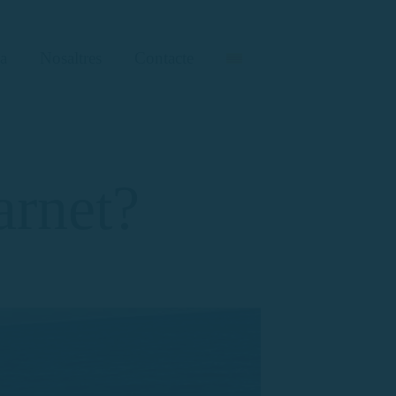
a
Nosaltres
Contacte
arnet?