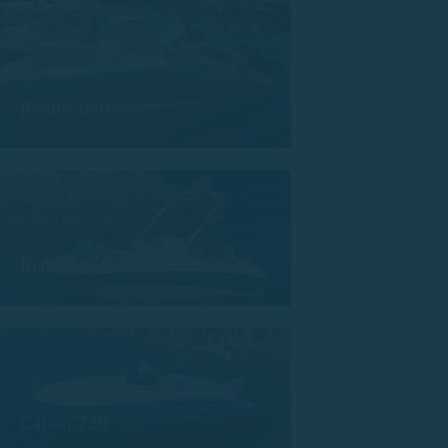
Remus 620
Remus 450
Calion 730