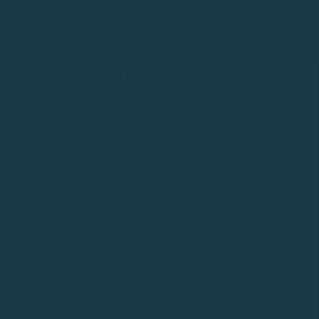
rocedir amb el
lloguer d’un vaixell sense carnet
. Les
a una altra dins del mateix país. En alguns llocs, es
b motors de potència limitada sense necessitat de
 opcions per a aquells que no tenen un carnet nàutic.
menor grandària que són perfectes per a un dia de
ests vaixells estan equipats amb totes les mesures de
ra i agradable.
s. En primer lloc, permet a les persones gaudir de la