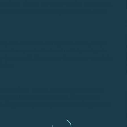
llicència nàutica, que pot ser costós i portar temps.
de la nàutica i decidir si aquesta activitat és una
lls, en la nostra web de
lloguer de barcos
, sempre
co abans que els clients surtin a l’aigua. Aquesta
s de navegació i les mesures de seguretat essencials.
oritat.
 ubicació. En general, les zones costaneres i els
lloguer de barcos sense carnet
. És important
r a assegurar-se que compleixen amb les regulacions