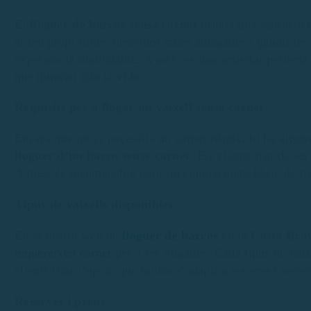
El
lloguer de barcos sense carnet
brinda una sensació d
al teu propi ritme, descobrir cales amagades i gaudir de
experiència inoblidable. A més, és una activitat perfect
que duraran tota la vida.
Requisits per a llogar un vaixell sense carnet
Encara que no es necessita un carnet nàutic, hi ha alguns
lloguer d’un barco sense carnet
. Els clients han de se
A més, és recomanable tenir un coneixement bàsic de nat
Tipus de vaixells disponibles
En la nostra web de
lloguer de barcos
en la
Costa Bra
requereixen carnet
per a ser llogades. Cada tipus de vaix
clients triar l’opció que millor s’adapti a les seves necess
Reserves i preus