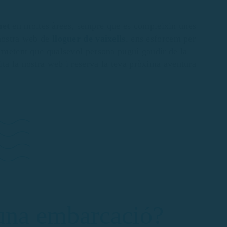
net
en moltes àrees, sempre que es compleixin unes
 nostra web de
lloguer de vaixells
, ens esforcem per
ermetent que qualsevol persona pugui gaudir de la
ta la nostra web i reserva la teva pròxima aventura
 una embarcació?