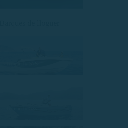
Barques de lloguer
Trimarchi 57S
Trimarchi 53s