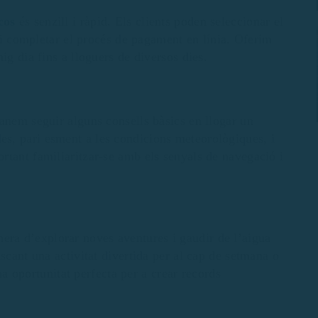
cos
és senzill i ràpid. Els clients poden seleccionar el
r i completar el procés de pagament en línia. Oferim
ig dia fins a lloguers de diversos dies.
anem seguir alguns consells bàsics en llogar un
des, pari esment a les condicions meteorològiques, i
rtant familiaritzar-se amb els senyals de navegació i
era d’explorar noves aventures i gaudir de l’aigua
scant una activitat divertida per al cap de setmana o
a oportunitat perfecta per a crear records