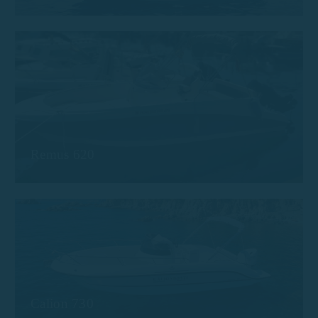
Remus 620
Calion 730