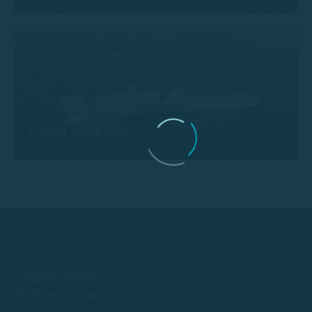
Calion 197 Leros
¿Alguna duda?
¡Llámanos ahora!