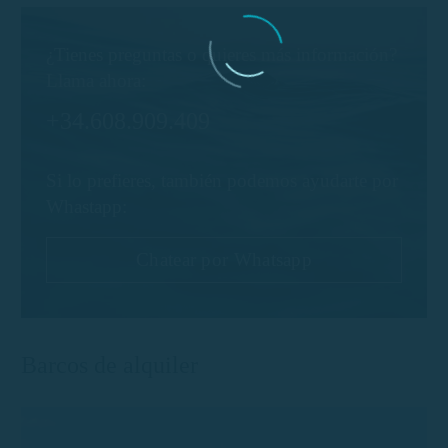
¿Tienes preguntas o quieres más información?
Llama ahora:
+34.608.909.409
Si lo prefieres, también podemos ayudarte por
Whastapp:
Chatear por Whatsapp
Barcos de alquiler