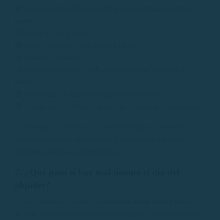
🎒 Protector solar biodegradable (para proteger el medio
marino).
🎒 Gafas de sol y gorra.
🎒 Agua y snacks o una comida ligera.
🎒 Toallas y bañador.
🎒 Cámara acuática o GoPro para capturar momentos
únicos.
🎒 Ropa ligera y algo de abrigo por si refresca.
🎒 Carnet de identidad y, si aplica, licencia de navegación.
💡
Consejo:
Consulta con nuestro equipo si necesitas
equipo de snorkel, paddle surf o nevera portátil para
disfrutar aún más la experiencia.
7. ¿Qué pasa si hay mal tiempo el día del
alquiler?
La seguridad es nuestra prioridad en
Rent Boat Costa
Brava
. Si las condiciones meteorológicas no permiten una