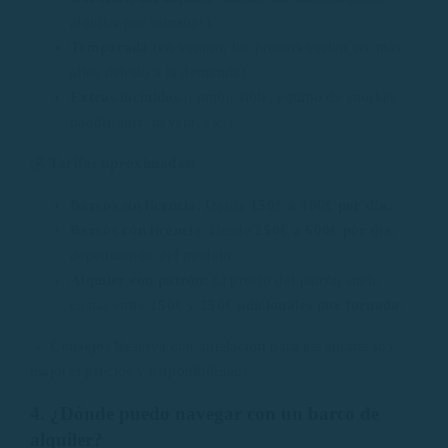
alquiler por semanas).
Temporada
(en verano, los precios suelen ser más
altos debido a la demanda).
Extras incluidos
(combustible, equipo de snorkel,
paddle surf, nevera, etc.).
💰
Tarifas aproximadas:
Barcos sin licencia
: Desde
150€ a 300€ por día
.
Barcos con licencia
: Desde
250€ a 600€ por día
,
dependiendo del modelo.
Alquiler con patrón
: El precio del patrón suele
costar entre
150€ y 250€ adicionales por jornada
.
💡
Consejo:
Reserva con antelación para asegurarte los
mejores precios y disponibilidad.
4. ¿Dónde puedo navegar con un barco de
alquiler?