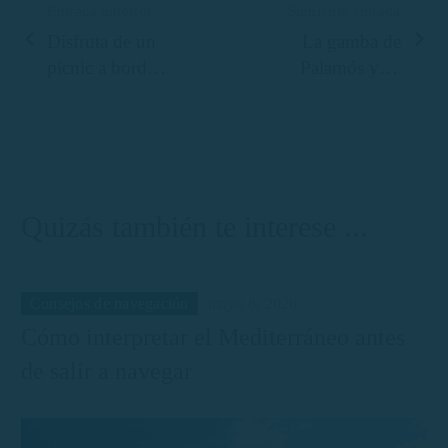
Entrada anterior
Siguiente entrada
Disfruta de un
La gamba de
picnic a bordo
Palamós y su
en Palamós:
importancia en
una experiencia
la gastronomía
única en la
de la Costa
Costa Brava
Brava
Quizás también te interese ...
Consejos de navegación
mayo 8, 2026
Cómo interpretar el Mediterráneo antes
de salir a navegar