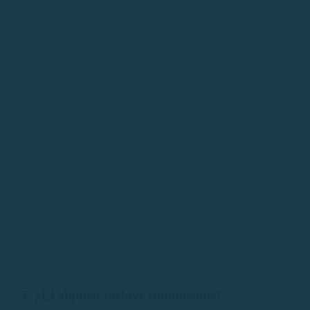
Desde
Rent Boat Costa Brava
, te recomendamos explorar
algunas de las zonas más espectaculares de la costa,
accesibles solo por mar:
Cala S’Alguer
: Un rincón pintoresco con casitas de
pescadores y aguas cristalinas.
Cala Estreta
: Perfecta para quienes buscan
tranquilidad y un entorno natural virgen.
Cala Castell
: Una de las últimas playas vírgenes de
la Costa Brava.
Islas Formigues
: Un pequeño archipiélago ideal
para el snorkel y el buceo.
💡
Consejo:
Consulta el mapa de navegación que te
proporcionamos para conocer las mejores rutas y zonas de
fondeo permitidas.
5. ¿El alquiler incluye combustible?