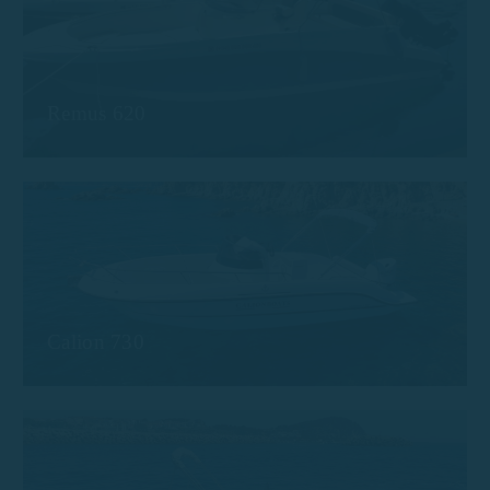
Remus 620
Calion 730