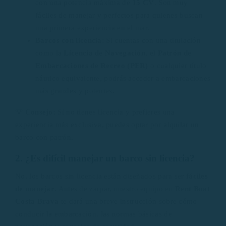
con una potencia máxima de
15 CV
. Son muy
fáciles de manejar y perfectos para quienes buscan
una primera experiencia en el mar.
Barcos con licencia
: Si cuentas con una titulación
como la
Licencia de Navegación
, el
Patrón de
Embarcaciones de Recreo (PER)
o cualquier título
náutico equivalente, podrás acceder a embarcaciones
más grandes y potentes.
💡
Consejo:
Si no tienes licencia y prefieres una
experiencia más exclusiva, puedes optar por alquilar un
barco con patrón.
2. ¿Es difícil manejar un barco sin licencia?
No, los barcos sin licencia están diseñados para ser
fáciles
de manejar
. Antes de zarpar, nuestro equipo en
Rent Boat
Costa Brava
te dará una breve instrucción sobre cómo
conducir la embarcación, las normas básicas de