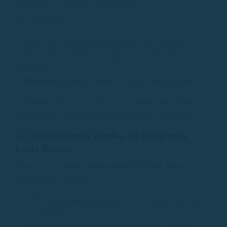
navegación y consejos de seguridad.
Solo necesitas:
✅ Seguir las instrucciones del equipo antes de salir.
✅ Respetar las normas de navegación y los límites de
velocidad.
✅ Mantenerte atento al entorno y otras embarcaciones.
💡
Consejo:
Si es tu primera vez, comienza navegando
despacio y en aguas tranquilas para ganar confianza.
3. ¿Cuánto cuesta alquilar un barco en la
Costa Brava?
El precio del
alquiler de barcos en la Costa Brava
varía
según varios factores:
Tipo de embarcación
(con o sin licencia, con o sin
patrón).
Duración del alquiler
(medio día, día completo,