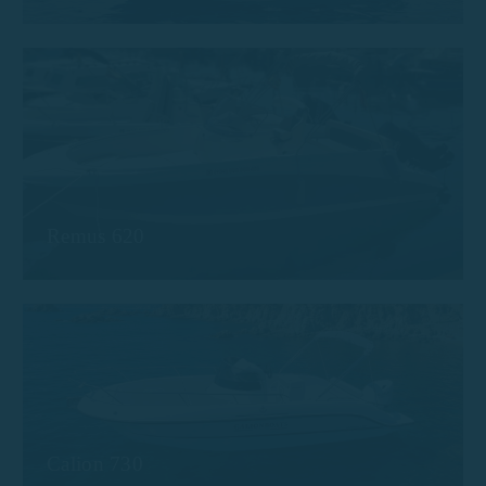
Remus 620
Calion 730