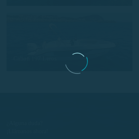
Calion 197 Leros
¿Alguna duda?
¡Llámanos ahora!