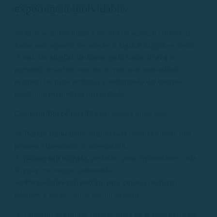
experiencia inolvidable
Aunque se puede llegar a pie por un sendero costero, la
forma más especial de acceder a
Cala S’Alguer
es desde
el mar. Un
alquiler de barco en la Costa Brava
te
permitirá descubrir este rincón con total comodidad,
evitando las rutas turísticas y disfrutando del entorno
desde una perspectiva privilegiada.
Con
Rent Boat Costa Brava
, puedes optar por:
🚤
Barcos sin licencia
, ideales para quienes buscan una
primera experiencia de navegación.
⛵
Barcos con licencia
, perfectos para exploraciones más
largas y con mayor autonomía.
🛥️
Excursiones con patrón
, para quienes prefieren
relajarse y dejarse guiar por un experto.
💡
Consejo:
Si decides fondear cerca de la cala, hazlo en