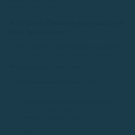
por la serenidad del mar.
4. Un picnic flotante o una comida con
sabor mediterráneo
Después de disfrutar de
Cala S’Alguer
, puedes elegir entre
dos opciones para completar tu experiencia gastronómica:
🍽️
Llevar un picnic y comer a bordo
: Prepara una comida
ligera y disfruta del placer de comer con vistas al mar.
🍷
Visitar un restaurante en Palamós
: Algunas de las
mejores opciones cercanas incluyen:
Mar Bona
, especializado en arroces y pescados
frescos con vistas al puerto.
Bell Port
, donde podrás degustar cocina
mediterránea con un toque moderno en una
atmósfera acogedora.