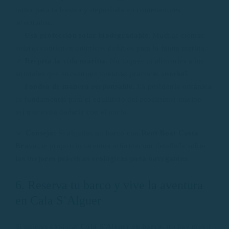
bolsa para la basura y deposítala en contenedores
adecuados.
✅
Usa protección solar biodegradable.
Muchas cremas
solares contienen químicos dañinos para la fauna marina.
✅
Respeta la vida marina.
No toques ni alimentes a los
animales que encuentres mientras practicas
snorkel
.
✅
Fondea de manera responsable.
La posidonia oceánica
es fundamental para el equilibrio del ecosistema marino,
así que evita dañarla con el ancla.
💡
Consejo:
Si alquilas un barco con
Rent Boat Costa
Brava
, te proporcionaremos información detallada sobre
las mejores prácticas ecológicas para navegantes
.
6. Reserva tu barco y vive la aventura
en Cala S’Alguer
Si quieres explorar
Cala S’Alguer en barco
, no hay mejor