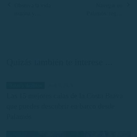
Observa la vida
Navegar en
marina y
Palamós: reglas
aprende sobre
esenciales,
la Costa Brava
zonas de
desde un barco
fondeo y
consejos
prácticos
Quizás también te interese ...
Rutas y destinos
abril 9, 2026
Las 15 mejores calas de la Costa Brava
que puedes descubrir en barco desde
Palamós