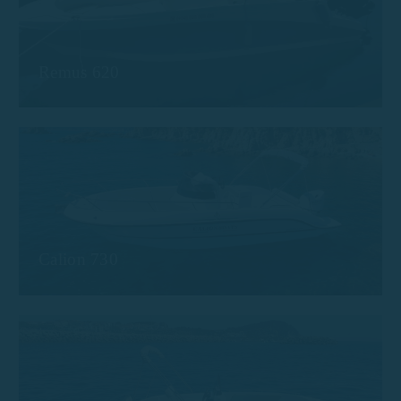
Remus 620
Calion 730