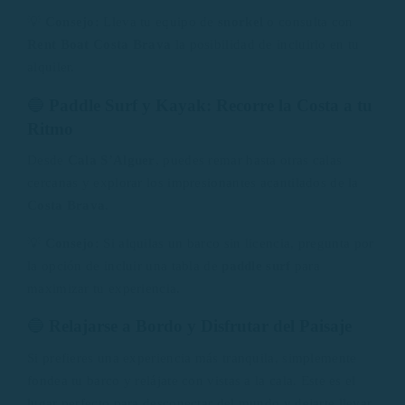
💡
Consejo:
Lleva tu equipo de
snorkel
o consulta con
Rent Boat Costa Brava
la posibilidad de incluirlo en tu
alquiler.
🔵
Paddle Surf y Kayak: Recorre la Costa a tu
Ritmo
Desde
Cala S’Alguer
, puedes remar hasta otras calas
cercanas y explorar los impresionantes acantilados de la
Costa Brava
.
💡
Consejo:
Si alquilas un barco sin licencia, pregunta por
la opción de incluir una tabla de
paddle surf
para
maximizar tu experiencia.
🔵
Relajarse a Bordo y Disfrutar del Paisaje
Si prefieres una experiencia más tranquila, simplemente
fondea tu barco y relájate con vistas a la cala. Este es el
lugar perfecto para desconectar del mundo y dejarte llevar