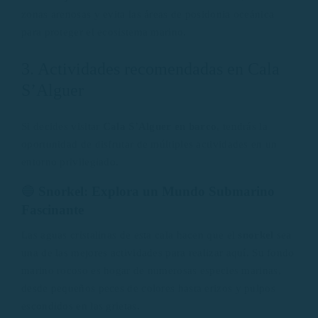
zonas arenosas y evita las áreas de posidonia oceánica
para proteger el ecosistema marino.
3. Actividades recomendadas en Cala
S’Alguer
Si decides visitar
Cala S’Alguer en barco
, tendrás la
oportunidad de disfrutar de múltiples actividades en un
entorno privilegiado.
🔵
Snorkel: Explora un Mundo Submarino
Fascinante
Las aguas cristalinas de esta cala hacen que el
snorkel
sea
una de las mejores actividades para realizar aquí. Su fondo
marino rocoso es hogar de numerosas especies marinas,
desde pequeños peces de colores hasta erizos y pulpos
escondidos en las grietas.