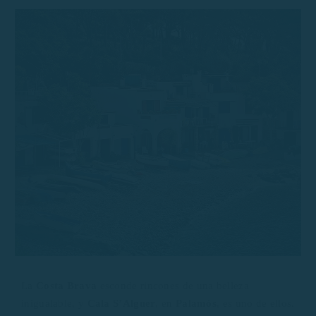
La
Costa Brava
esconde rincones de una belleza
inigualable, y
Cala S’Alguer
, en
Palamós
, es uno de ellos.