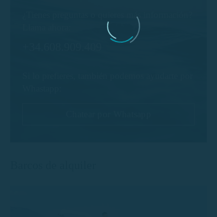
¿Tienes preguntas o quieres más información?
Llama ahora:
+34.608.909.409
Si lo prefieres, también podemos ayudarte por
Whastapp:
Chatear por Whatsapp
Barcos de alquiler