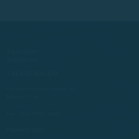
Algun dubte?
¡Llàmans ara!
+34 608 909 409
Port Esportiu Marina Palamós, s/n
Palamós 17230
info@rentboatscostabrava.com
Lun – Dom: 09:00 | 18:00
Pagament segur