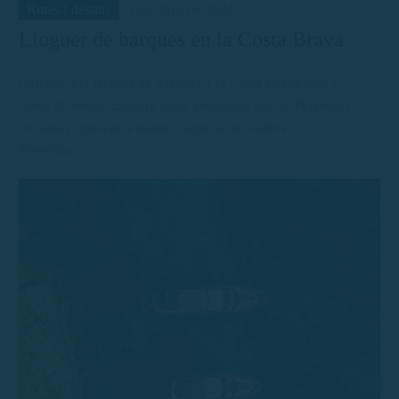
Rutes i destins
16 d'abril de 2024
Lloguer de barques en la Costa Brava
Gaudeix del lloguer de barques a la Costa Brava amb o
sense llicència. Explora cales amagades des de Palamós i
viu una experiència nàutica segura, accessible i
divertida.