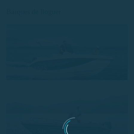
Barques de lloguer
Trimarchi 57S
Trimarchi 53s