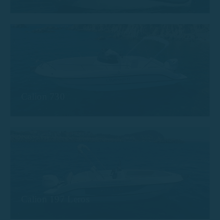
Calion 730
Calion 197 Leros