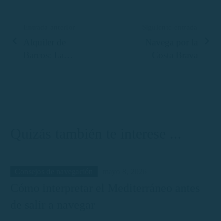
Entrada anterior
Siguiente entrada
Alquiler de
Navega por la
Barcos: La
Costa Brava
Importancia del
Viento a la
Hora de
Navegar
Quizás también te interese ...
Consejos de navegación
mayo 8, 2026
Cómo interpretar el Mediterráneo antes
de salir a navegar