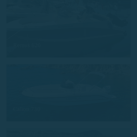
Remus 620
Calion 730