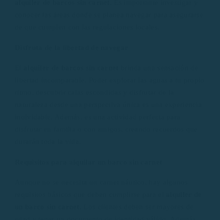
alquiler de barcos sin carnet
. Es importante investigar y
conocer las áreas donde se planea navegar para asegurarse
de que cumplen con las regulaciones locales.
Disfruta de la libertad de navegar
El
alquiler de barcos sin carnet
brinda una sensación de
libertad incomparable. Poder explorar las aguas a tu propio
ritmo, descubrir calas escondidas y disfrutar de la
naturaleza desde una perspectiva única es una experiencia
inolvidable. Además, es una actividad perfecta para
disfrutar en familia o con amigos, creando recuerdos que
durarán toda la vida.
Requisitos para alquilar un barco sin carnet
Aunque no se necesita un carnet náutico, hay algunos
requisitos básicos que deben cumplirse para el
alquiler de
un barco sin carnet
. Los clientes deben ser mayores de
edad y tener un documento de identidad válido. Además,