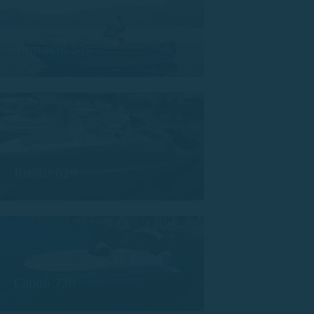
Trimarchi 53s
Remus 620
Calion 730