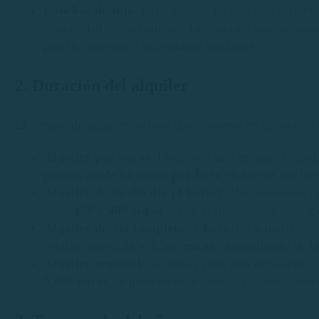
Lanchas de lujo
: Para quienes buscan una experie
comodidad y rendimiento. Los precios pueden supe
patrón, catering y actividades acuáticas.
2. Duración del alquiler
El tiempo de alquiler influye directamente en el precio
Alquiler por horas
: Ideal para una escapada rápid
precios desde
80 euros por hora
en barcos sin lice
Alquiler de medio día (4 horas)
: Una excelente op
entre
150 y 400 euros
según el tipo de embarcació
Alquiler de día completo (8 horas)
: La mejor alte
oscilan entre
250 y 1.500 euros
, dependiendo de l
Alquiler semanal
: Si deseas vivir una experienci
5.000 euros
, dependiendo del barco y la temporad