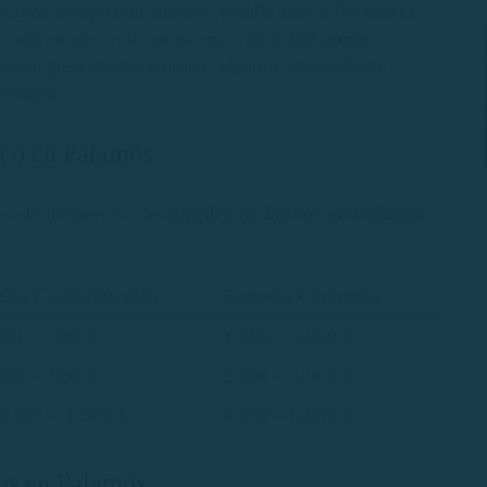
uyen equipos de snorkel, paddle surf o flotadores,
s adicionales con costes entre
20 y 100 euros
.
encia gastronómica única, algunos proveedores
persona
.
rco en Palamós
va de los precios de
alquiler de barcos en Palamós
,
Día Completo (8h)
Semana Completa
250 – 400 €
1.500 – 2.000 €
500 – 800 €
2.500 – 4.000 €
1.000 – 1.500 €
4.000 – 6.000 €
cos en Palamós