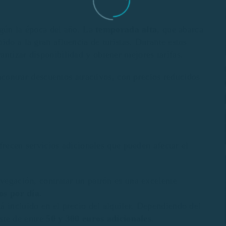
gún la época del año. La
temporada alta
, que abarca
ido a la gran afluencia de turistas. Durante estos
ntizar disponibilidad y obtener mejores tarifas.
contrar descuentos atractivos, con precios reducidos
ofrecen servicios adicionales que pueden afectar el
vegación, contratar un patrón es una excelente
os por día
.
 incluido en el precio del alquiler. Dependiendo del
oste de entre
50 y 300 euros adicionales
.