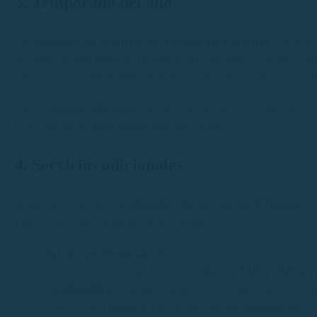
3. Temporada del año
La demanda de
alquiler de barcos en Palamós
varía se
de junio a septiembre, presenta precios más elevados deb
meses, es recomendable reservar con antelación para gara
En la
temporada baja
, de octubre a mayo, se pueden en
hasta un
30% más bajos
que en verano.
4. Servicios adicionales
Algunas empresas de
alquiler de barcos en Palamós
, 
precio final del alquiler, tales como:
Patrón profesional:
Si no tienes experiencia en na
opción. El costo adicional ronda los
150 a 250 eur
Combustible:
Generalmente, el combustible no está
barco y la distancia recorrida, puede suponer un c