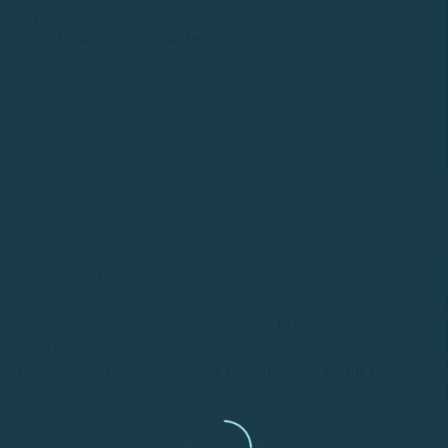
ncia premium, las lanchas de alta gama ofrecen
rar los
1.000 euros diarios
, incluyendo extras como
. Generalmente, las opciones más comunes son:
a o para quienes desean una experiencia corta, con
ncia.
ción para explorar las calas cercanas, con tarifas
n.
rnativa para disfrutar sin prisas, con precios que
a embarcación elegida.
a completa, los precios pueden rondar entre
1.500 y
a.