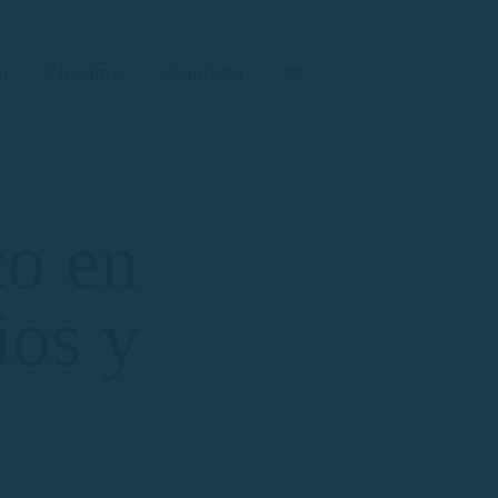
a
Nosotros
Contacto
co en
ios y