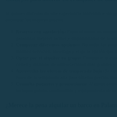
Si quieres disfrutar de una experiencia inolvidable sin g
encontrar los mejores precios:
Reserva con antelación:
Especialmente en tempora
garantizar mejores tarifas y disponibilidad de la e
Comparar diferentes opciones:
No todas las empre
mismos servicios. Investiga y elige la opción que 
Optar por el alquiler en grupo:
Compartir la expe
costes y disfrutar de embarcaciones más grandes 
Aprovecha las ofertas de temporada baja:
Si tie
fuera de la temporada alta para obtener precios má
Consulta paquetes y promociones:
Algunas empres
incluyen patrón, combustible y equipamiento de oc
¿Merece la pena alquilar un barco en Pala