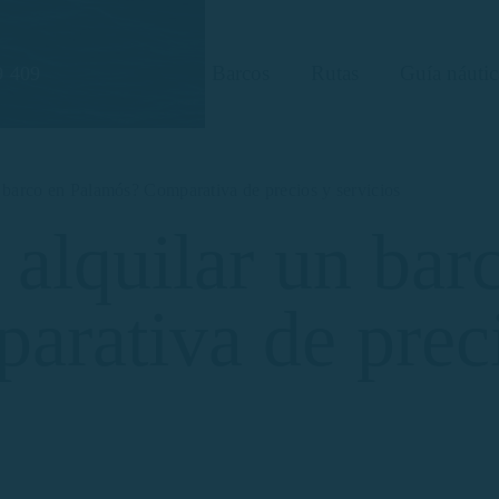
Barcos
Rutas
Guía náutic
9 409
 barco en Palamós? Comparativa de precios y servicios
 alquilar un bar
rativa de prec