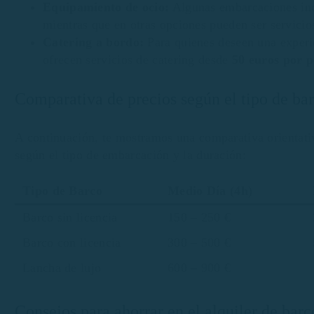
Equipamiento de ocio:
Algunas embarcaciones incl
mientras que en otras opciones pueden ser servicio
Catering a bordo:
Para quienes deseen una experi
ofrecen servicios de catering desde
50 euros por 
Comparativa de precios según el tipo de ba
A continuación, te mostramos una comparativa orientati
según el tipo de embarcación y la duración:
Tipo de Barco
Medio Día (4h)
Barco sin licencia
150 – 250 €
Barco con licencia
300 – 500 €
Lancha de lujo
600 – 900 €
Consejos para ahorrar en el alquiler de bar