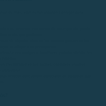
astar de más, aquí tienes algunos consejos para
da alta, reservar con meses de anticipación puede
mbarcación que prefieras.
sas de alquiler ofrecen los mismos precios ni los
mejor se adapte a tu presupuesto.
riencia con amigos o familiares permite dividir los
y cómodas.
nes flexibilidad en tus fechas, considera alquilar
s asequibles.
as ofrecen descuentos especiales en paquetes que
io.
mós?