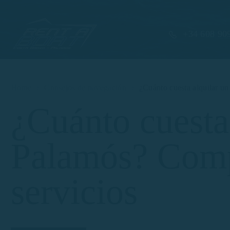
+34 608 90
Home
Consejos de navegación
¿Cuánto cuesta alquilar un
¿Cuánto cuesta
Palamós? Compa
servicios